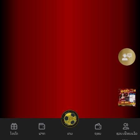
ໂບນັດ
ຝາກ
ເກມ
ຖອນ
ຊວນເພື່ອນແລ້ວ