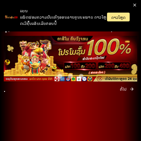
ແບນ
ເຂົ້າສູ່ລະບົບ
ເປີດບັນຊີ
ແພັດຟອມຄວາມບັນເທີງອອນລາຍຄຸນນະພາບ ດາວໂຫຼ
ດາວໂຫຼດ
ດເວີຊັ້ນແອັບເລີຍຕອນນີ້
1) ຍິນດີຕ້ອນຮັບ
.
ຕໍ່ໄປ