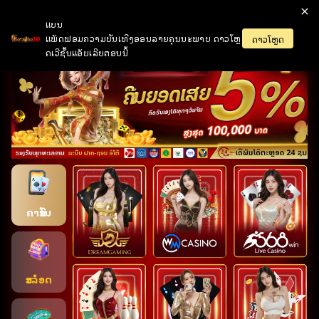
ແບນ
ເຂົ້າສູ່ລະບົບ
ເປີດບັນຊີ
ແພັດຟອມຄວາມບັນເທີງອອນລາຍຄຸນນະພາບ ດາວໂຫຼ
ດາວໂຫຼດ
ດເວີຊັ້ນແອັບເລີຍຕອນນີ້
ຄາສິໂນ
ສະລ໋ອດ