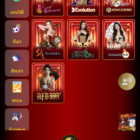
ເກມໄພ້
ກິລາ
ຕຶກປາ
ຫວຍ
ກິລາສະເຫ
ມືອນຈິງ